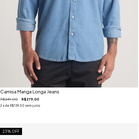
Camisa Manga Longa Jeans
R$349,00
R$279,00
2
x de
R$139,50
sem juros
23
% OFF