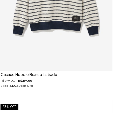
Casaco Hoodie Branco Listrado
R$299,00
R$219,00
2
x de
R$109,50
sem juros
23
% OFF