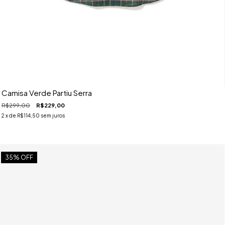
Camisa Verde Partiu Serra
R$299,00
R$229,00
2
x de
R$114,50
sem juros
35
% OFF