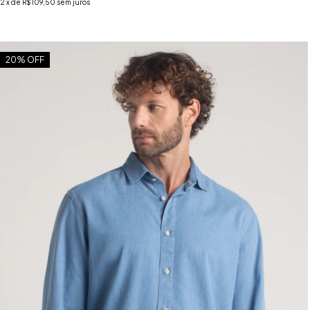
2
x de
R$109,50
sem juros
20
% OFF