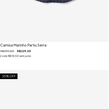
Camisa Marinho Partiu Serra
R$299,00
R$229,00
2
x de
R$114,50
sem juros
35
% OFF