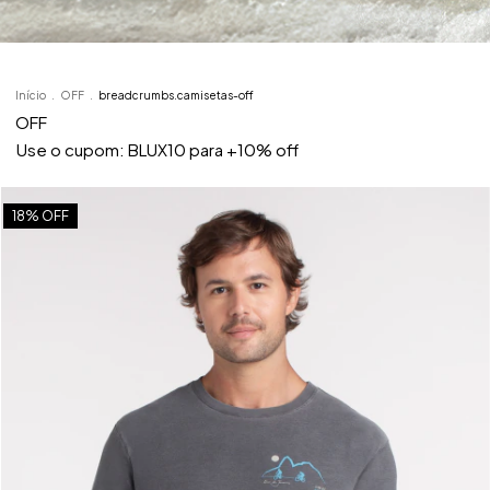
Início
.
OFF
.
breadcrumbs.camisetas-off
OFF
Use o cupom: BLUX10 para +10% off
18
% OFF